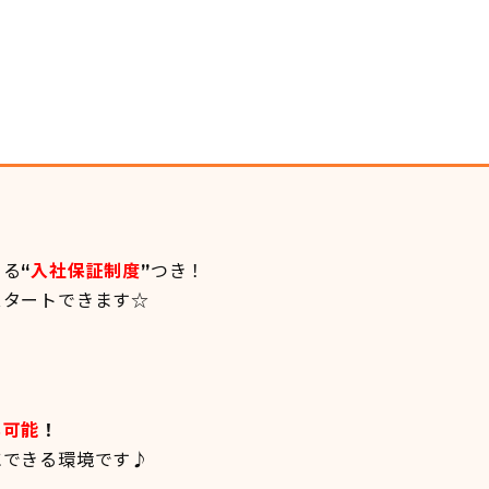
きる
“
入社保証制度
”
つき！
スタートできます☆
も可能
！
にできる環境です♪