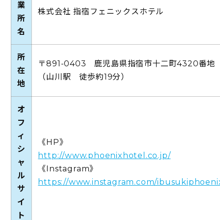
業
株式会社 指宿フェニックスホテル
所
名
所
〒891-0403 鹿児島県指宿市十二町4320番地
在
（山川駅 徒歩約19分）
地
オ
フ
ィ
《HP》
シ
http://www.phoenixhotel.co.jp/
ャ
《Instagram》
ル
https://www.instagram.com/ibusukiphoeni
サ
イ
ト