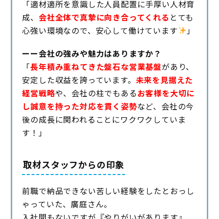
「適材適所を意識した人員配置に手厚い人材育
成、
会社全体で真摯に向き合ってくれる
とても
心強い環境なので、安心して働けています
」
ーー会社の強みや魅力はありますか？
「
長年積み重ねてきた盤石な営業基盤
があり、
安定した収益を誇っています。
未来を見据えた
経営戦略
や、会社の柱でもある
お客様を大切に
し誠意を持った対応を貫く姿勢
など、会社の今
後の成長に関われることにワクワクしていま
す！」
取材スタッフからの印象
前職で納品できない苦しい経験をしたとおっし
ゃっていた、廣庭さん。
入社間もないですが『やりがいがあります』